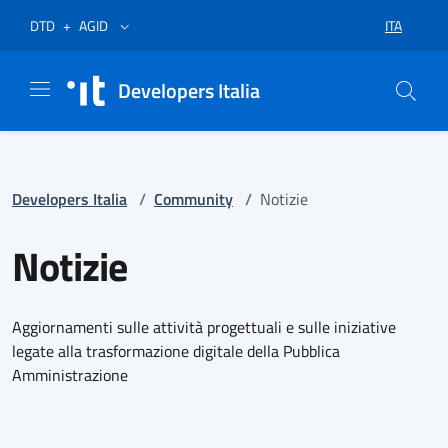
Vai al menù
Vai al contenuto
Piè di pagina
Apre in un nuovo tab
Apre in un nuovo tab
ITA
DTD
+
AGID
SELEZIONA
Developers Italia
Developers Italia
/
Community
/
Notizie
Notizie
Aggiornamenti sulle attività progettuali e sulle iniziative
legate alla trasformazione digitale della Pubblica
Amministrazione