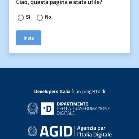
Ciao, questa pagina è stata utile?
Scegli la risposta:
Sì
No
Invia
Developers Italia
è un progetto di