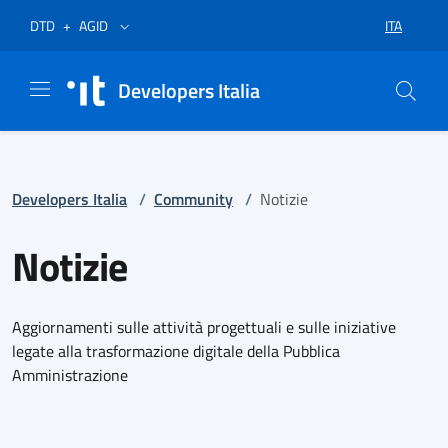
Vai al menù
Vai al contenuto
Piè di pagina
Apre in un nuovo tab
Apre in un nuovo tab
ITA
DTD
+
AGID
SELEZIONA
Developers Italia
Developers Italia
/
Community
/
Notizie
Notizie
Aggiornamenti sulle attività progettuali e sulle iniziative
legate alla trasformazione digitale della Pubblica
Amministrazione