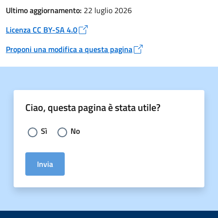
Ultimo aggiornamento:
22 luglio 2026
Licenza CC BY-SA 4.0
Apre in un nuovo tab
Proponi una modifica a questa pagina
Apre in un nuovo tab
Ciao, questa pagina è stata utile?
Scegli la risposta:
Sì
No
Invia