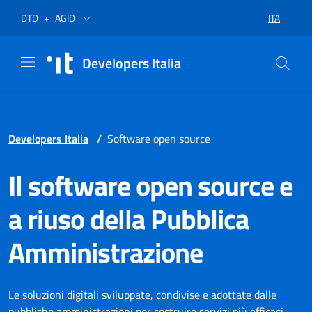
Vai al menù
Vai al contenuto
Piè di pagina
Apre in un nuovo tab
Apre in un nuovo tab
ITA
DTD
+
AGID
SELEZIONA
Developers Italia
Developers Italia
/
Software open source
Il software open source e
a riuso della Pubblica
Amministrazione
Le soluzioni digitali sviluppate, condivise e adottate dalle
pubbliche amministrazioni per costruire servizi più efficaci,