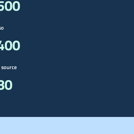
 500
so
 400
 source
 80