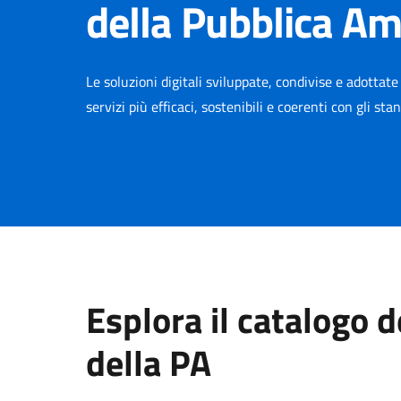
della Pubblica A
Le soluzioni digitali sviluppate, condivise e adottat
servizi più efficaci, sostenibili e coerenti con gli st
Esplora il catalogo 
della PA