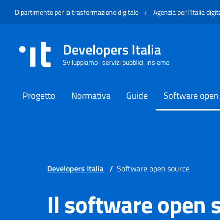
Vai al menù
Vai al contenuto
Piè di pagina
Apre in un nuovo tab
Dipartimento per la trasformazione digitale
+
Agenzia per l’Italia digit
Developers Italia
Sviluppiamo i servizi pubblici, insieme
Progetto
Normativa
Guide
Software open
Developers Italia
/
Software open source
Il software open s