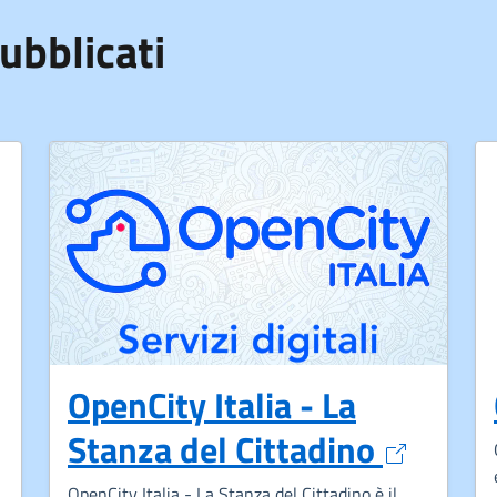
ubblicati
OpenCity Italia - La
Apre in
Stanza del Cittadino
ovo tab
OpenCity Italia - La Stanza del Cittadino è il