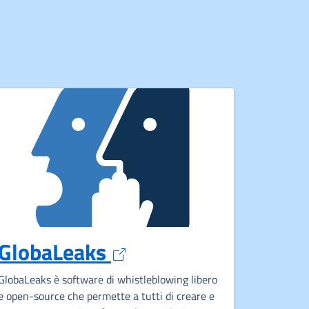
Apre in un nuovo tab
GlobaLeaks
 un nuovo tab
GlobaLeaks è software di whistleblowing libero
e open-source che permette a tutti di creare e