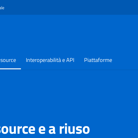
Apre in un nuovo tab
ale
 source
Interoperabilità e API
Piattaforme
ource e a riuso