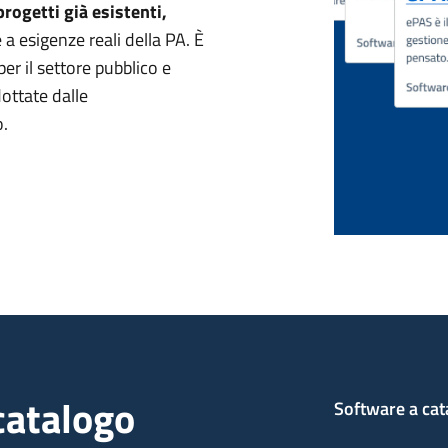
progetti già esistenti,
 a esigenze reali della PA. È
er il settore pubblico e
dottate dalle
o.
catalogo
Software a cat