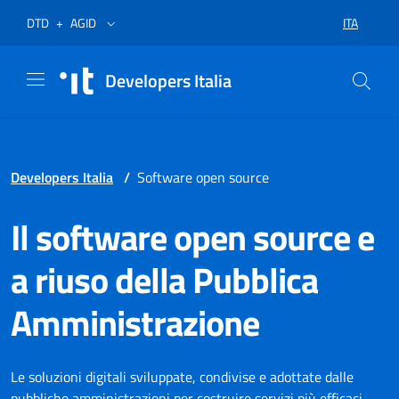
Vai al menù
Vai al contenuto
Piè di pagina
Apre in un nuovo tab
Apre in un nuovo tab
ITA
DTD
+
AGID
SELEZIONA
Developers Italia
Developers Italia
/
Software open source
Il software open source e
a riuso della Pubblica
Amministrazione
Le soluzioni digitali sviluppate, condivise e adottate dalle
pubbliche amministrazioni per costruire servizi più efficaci,