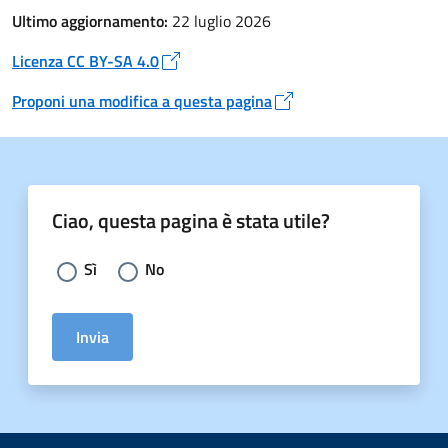
Ultimo aggiornamento:
22 luglio 2026
Licenza CC BY-SA 4.0
Apre in un nuovo tab
Proponi una modifica a questa pagina
Apre in un nuovo tab
Ciao, questa pagina è stata utile?
Scegli la risposta:
Sì
No
Invia