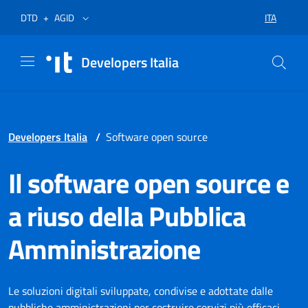
Vai al menù
Vai al contenuto
Piè di pagina
Apre in un nuovo tab
Apre in un nuovo tab
ITA
DTD
+
AGID
SELEZIONA
Developers Italia
Developers Italia
/
Software open source
Il software open source e
a riuso della Pubblica
Amministrazione
Le soluzioni digitali sviluppate, condivise e adottate dalle
pubbliche amministrazioni per costruire servizi più efficaci,