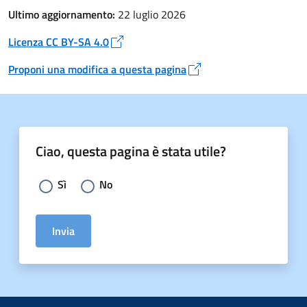
Ultimo aggiornamento:
22 luglio 2026
Licenza CC BY-SA 4.0
Apre in un nuovo tab
Proponi una modifica a questa pagina
Apre in un nuovo tab
Ciao, questa pagina è stata utile?
Scegli la risposta:
Sì
No
Invia