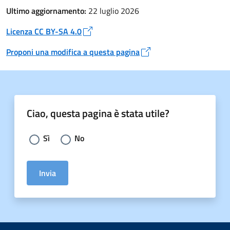
Ultimo aggiornamento:
22 luglio 2026
Licenza CC BY-SA 4.0
Apre in un nuovo tab
Proponi una modifica a questa pagina
Apre in un nuovo tab
Ciao, questa pagina è stata utile?
Scegli la risposta:
Sì
No
Invia