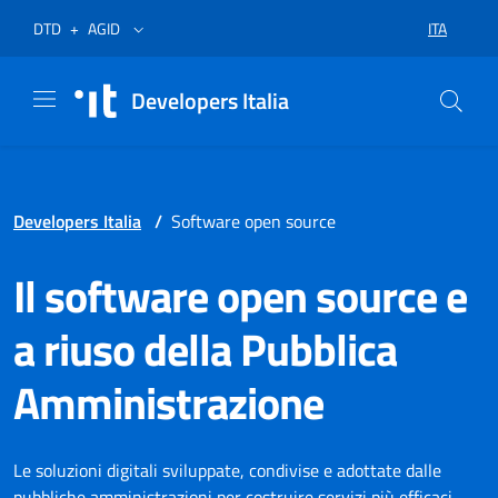
Vai al menù
Vai al contenuto
Piè di pagina
Apre in un nuovo tab
Apre in un nuovo tab
ITA
DTD
+
AGID
SELEZIONA
Developers Italia
Developers Italia
/
Software open source
Il software open source e
a riuso della Pubblica
Amministrazione
Le soluzioni digitali sviluppate, condivise e adottate dalle
pubbliche amministrazioni per costruire servizi più efficaci,