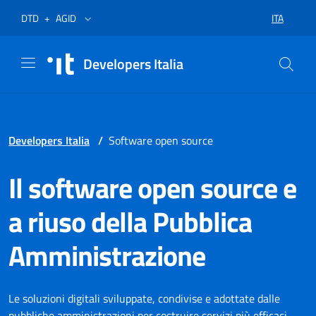
Vai al menù
Vai al contenuto
Piè di pagina
Apre in un nuovo tab
Apre in un nuovo tab
ITA
DTD
+
AGID
SELEZIONA
Developers Italia
Developers Italia
/
Software open source
Il software open source e
a riuso della Pubblica
Amministrazione
Le soluzioni digitali sviluppate, condivise e adottate dalle
pubbliche amministrazioni per costruire servizi più efficaci,