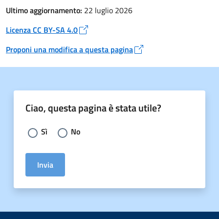
Ultimo aggiornamento:
22 luglio 2026
Licenza CC BY-SA 4.0
Apre in un nuovo tab
Proponi una modifica a questa pagina
Apre in un nuovo tab
Ciao, questa pagina è stata utile?
Scegli la risposta:
Sì
No
Invia