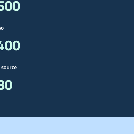
 500
so
 400
 source
 80