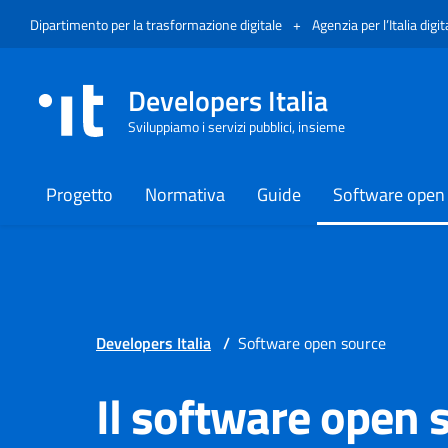
Vai al menù
Vai al contenuto
Piè di pagina
Apre in un nuovo tab
Dipartimento per la trasformazione digitale
+
Agenzia per l’Italia digit
Developers Italia
Sviluppiamo i servizi pubblici, insieme
Progetto
Normativa
Guide
Software open
Developers Italia
/
Software open source
Il software open s