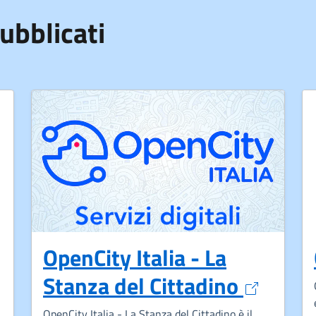
ubblicati
OpenCity Italia - La
Apre in
Stanza del Cittadino
ovo tab
OpenCity Italia - La Stanza del Cittadino è il