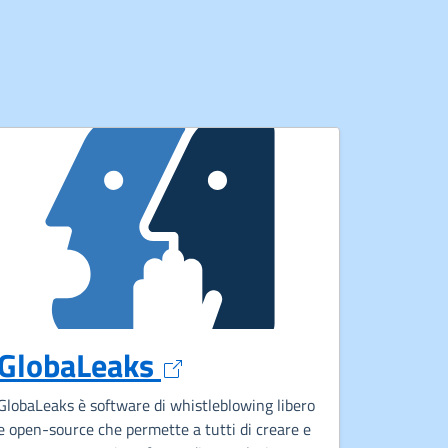
Apre in un nuovo tab
GlobaLeaks
 un nuovo tab
GlobaLeaks è software di whistleblowing libero
e open-source che permette a tutti di creare e