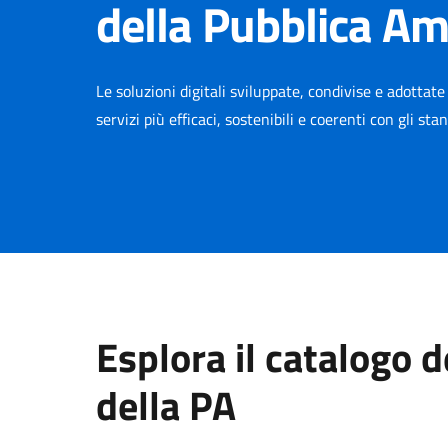
della Pubblica A
Le soluzioni digitali sviluppate, condivise e adottat
servizi più efficaci, sostenibili e coerenti con gli st
Esplora il catalogo 
della PA