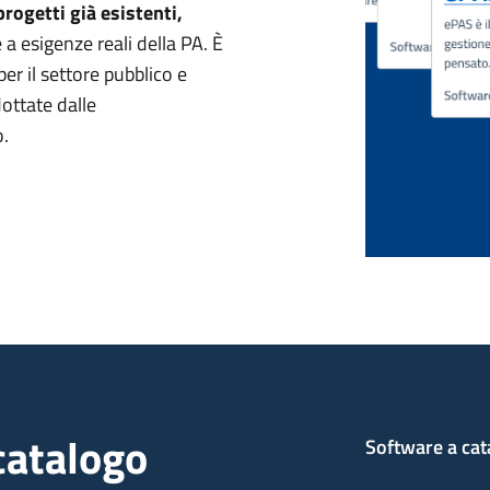
progetti già esistenti,
 a esigenze reali della PA. È
er il settore pubblico e
dottate dalle
o.
catalogo
Software a cat