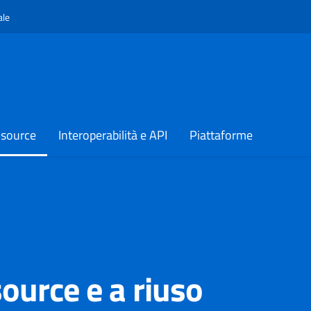
Apre in un nuovo tab
ale
 source
Interoperabilità e API
Piattaforme
ource e a riuso