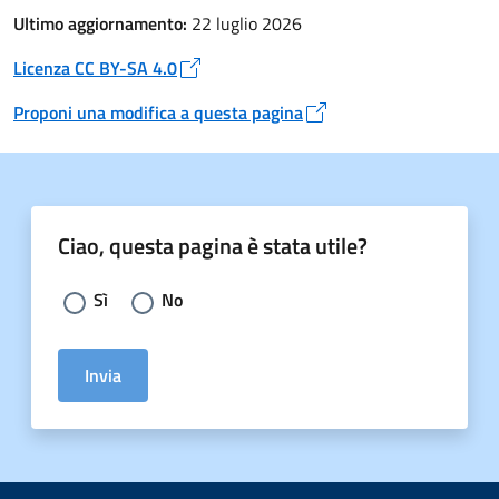
Ultimo aggiornamento:
22 luglio 2026
Licenza CC BY-SA 4.0
Apre in un nuovo tab
Proponi una modifica a questa pagina
Apre in un nuovo tab
Ciao, questa pagina è stata utile?
Scegli la risposta:
Sì
No
Invia