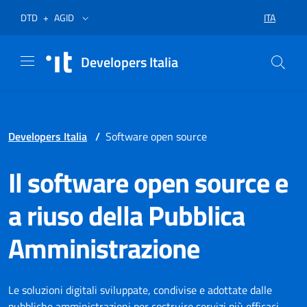
Vai al menù
Vai al contenuto
Piè di pagina
Apre in un nuovo tab
Apre in un nuovo tab
ITA
DTD
+
AGID
SELEZIONA
Developers Italia
Developers Italia
/
Software open source
Il software open source e
a riuso della Pubblica
Amministrazione
Le soluzioni digitali sviluppate, condivise e adottate dalle
pubbliche amministrazioni per costruire servizi più efficaci,