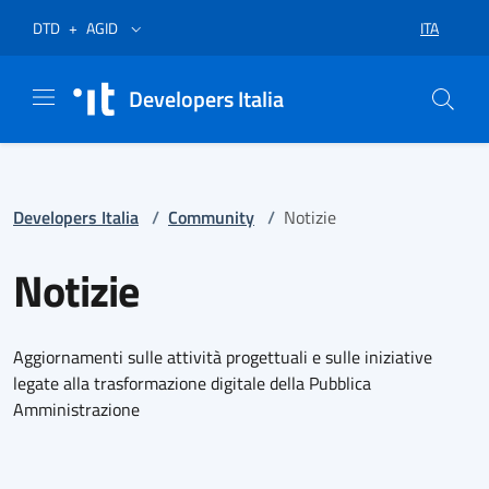
Vai al menù
Vai al contenuto
Piè di pagina
Apre in un nuovo tab
Apre in un nuovo tab
ITA
DTD
+
AGID
SELEZIONA
Developers Italia
Developers Italia
/
Community
/
Notizie
Notizie
Aggiornamenti sulle attività progettuali e sulle iniziative
legate alla trasformazione digitale della Pubblica
Amministrazione