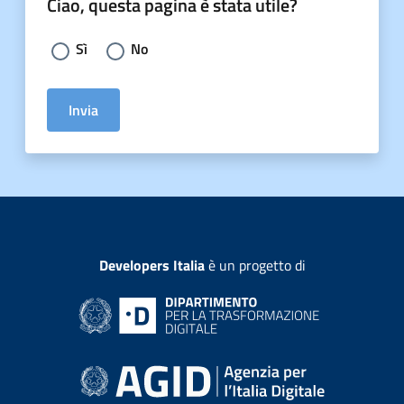
Ciao, questa pagina è stata utile?
Scegli la risposta:
Sì
No
Invia
Developers Italia
è un progetto di