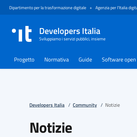
Vai al menù
Vai al contenuto
Piè di pagina
Apre in un nuovo tab
Dipartimento per la trasformazione digitale
+
Agenzia per l’Italia digit
Developers Italia
Sviluppiamo i servizi pubblici, insieme
Progetto
Normativa
Guide
Software open
Developers Italia
/
Community
/
Notizie
Notizie