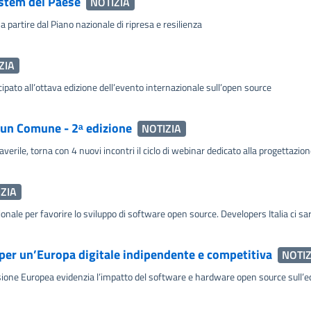
ystem del Paese
NOTIZIA
 partire dal Piano nazionale di ripresa e resilienza
ZIA
ipato all’ottava edizione dell’evento internazionale sull’open source
i un Comune - 2ᵃ edizione
NOTIZIA
erile, torna con 4 nuovi incontri il ciclo di webinar dedicato alla progettazio
ZIA
nale per favorire lo sviluppo di software open source. Developers Italia ci sar
a per un’Europa digitale indipendente e competitiva
NOTIZ
one Europea evidenzia l’impatto del software e hardware open source sull’e