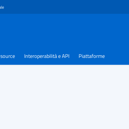
Apre in un nuovo tab
ale
 source
Interoperabilità e API
Piattaforme