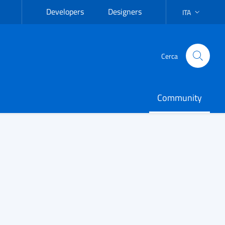
Apre in un nuovo tab
Apre in un nuovo tab
Developers
Designers
ITA
SELEZIONA LI
Cerca
Community