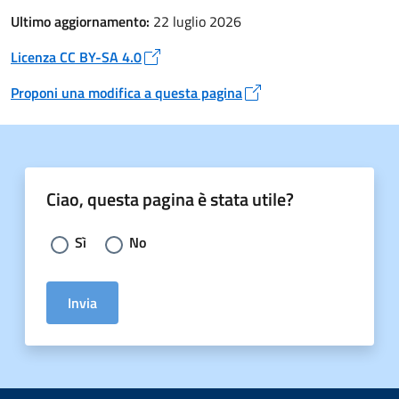
Ultimo aggiornamento:
22 luglio 2026
Licenza CC BY-SA 4.0
Apre in un nuovo tab
Proponi una modifica a questa pagina
Apre in un nuovo tab
Ciao, questa pagina è stata utile?
Scegli la risposta:
Sì
No
Invia